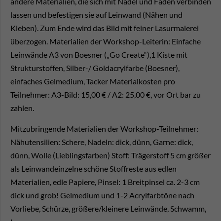
andere Materialien, die sich mit Nadel und Faden verbinden
lassen und befestigen sie auf Leinwand (Nähen und
Kleben). Zum Ende wird das Bild mit feiner Lasurmalerei
überzogen. Materialien der Workshop-Leiterin: Einfache
Leinwände A3 von Boesner („Go Create“),1 Kiste mit
Strukturstoffen, Silber-/ Goldacrylfarbe (Boesner),
einfaches Gelmedium, Tacker Materialkosten pro
Teilnehmer: A3-Bild: 15,00 € / A2: 25,00 €, vor Ort bar zu
zahlen.
Mitzubringende Materialien der Workshop-Teilnehmer:
Nähutensilien: Schere, Nadeln: dick, dünn, Garne: dick,
dünn, Wolle (Lieblingsfarben) Stoff: Trägerstoff 5 cm größer
als Leinwandeinzelne schöne Stoffreste aus edlen
Materialien, edle Papiere, Pinsel: 1 Breitpinsel ca. 2-3 cm
dick und grob! Gelmedium und 1-2 Acrylfarbtöne nach
Vorliebe, Schürze, größere/kleinere Leinwände, Schwamm,