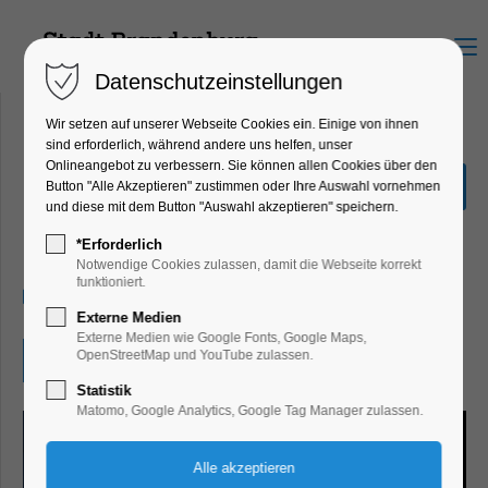
Menu
Datenschutzeinstellungen
Wir setzen auf unserer Webseite Cookies ein. Einige von ihnen
sind erforderlich, während andere uns helfen, unser
Onlineangebot zu verbessern. Sie können allen Cookies über den
Fête de la Musique:
Button "Alle Akzeptieren" zustimmen oder Ihre Auswahl vornehmen
Aftershowparty
und diese mit dem Button "Auswahl akzeptieren" speichern.
Party, Feiern, Fest
*Erforderlich
Notwendige Cookies zulassen, damit die Webseite korrekt
funktioniert.
21.06.2025, 22:00
Externe Medien
Externe Medien wie Google Fonts, Google Maps,
OpenStreetMap und YouTube zulassen.
Eintritt frei
Statistik
Matomo, Google Analytics, Google Tag Manager zulassen.