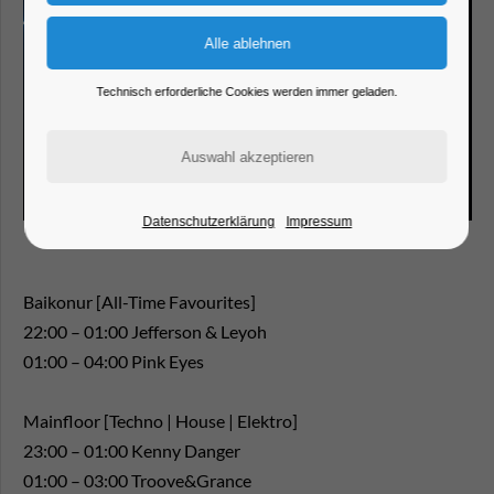
Technisch erforderliche Cookies werden immer geladen.
Datenschutzerklärung
Impressum
Baikonur [All-Time Favourites]
22:00 – 01:00 Jefferson & Leyoh
01:00 – 04:00 Pink Eyes
Mainfloor [Techno | House | Elektro]
23:00 – 01:00 Kenny Danger
01:00 – 03:00 Troove&Grance