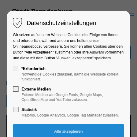
Menu
Datenschutzeinstellungen
Wir setzen auf unserer Webseite Cookies ein. Einige von ihnen
sind erforderlich, während andere uns helfen, unser
Onlineangebot zu verbessern. Sie können allen Cookies über den
Adventsmusik bei
Button "Alle Akzeptieren" zustimmen oder Ihre Auswahl vornehmen
Kerzenschein
und diese mit dem Button "Auswahl akzeptieren" speichern.
Konzert, Musik, Winterzauber
*Erforderlich
Notwendige Cookies zulassen, damit die Webseite korrekt
funktioniert.
17.12.2025, 18:30–19:30
Externe Medien
Externe Medien wie Google Fonts, Google Maps,
OpenStreetMap und YouTube zulassen.
Eintritt frei
Statistik
Matomo, Google Analytics, Google Tag Manager zulassen.