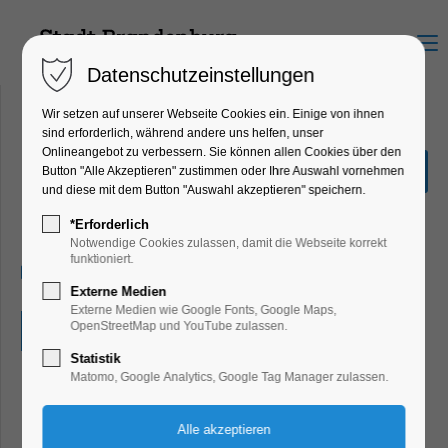
Menu
Datenschutzeinstellungen
Wir setzen auf unserer Webseite Cookies ein. Einige von ihnen
sind erforderlich, während andere uns helfen, unser
Onlineangebot zu verbessern. Sie können allen Cookies über den
Adonia-Musical "Petrus -
Button "Alle Akzeptieren" zustimmen oder Ihre Auswahl vornehmen
Der Apostel"
und diese mit dem Button "Auswahl akzeptieren" speichern.
Kinder, Jugend, Religion, Theater, Bühne
*Erforderlich
Notwendige Cookies zulassen, damit die Webseite korrekt
funktioniert.
24.10.2024, 19:30
Externe Medien
Externe Medien wie Google Fonts, Google Maps,
OpenStreetMap und YouTube zulassen.
Eintritt frei
Statistik
Matomo, Google Analytics, Google Tag Manager zulassen.