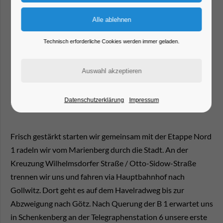
Technisch erforderliche Cookies werden immer geladen.
Datenschutzerklärung
Impressum
Frisch gestärkt starten wir gemeinsam mit der Etappe Nord
1 radeln wir vom Marienberg durch die Stadt. An der
Kreuzung Wilhelmsdorfer Straße / Otto-Sidow-Straße
trennen wir uns und fahren via Hauptbahnhof nach
Gollwitz. Dort geht es auf dem Havelradweg bis zur
Abzweigung nach Götz. Nach Querung der B 1 erwartet uns
in Schenkenberg an der Telegraphenstation 6 unsere erste