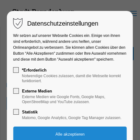
Menu
Datenschutzeinstellungen
Wir setzen auf unserer Webseite Cookies ein. Einige von ihnen
sind erforderlich, während andere uns helfen, unser
Onlineangebot zu verbessern. Sie können allen Cookies über den
ADFC on Tour - Etappe
Button "Alle Akzeptieren" zustimmen oder Ihre Auswahl vornehmen
Süd 1
und diese mit dem Button "Auswahl akzeptieren" speichern.
Kinder, Jugend, Mitmach-Aktion, Sport
*Erforderlich
Notwendige Cookies zulassen, damit die Webseite korrekt
funktioniert.
18.07.2026, 11:00–17:00
Externe Medien
Externe Medien wie Google Fonts, Google Maps,
OpenStreetMap und YouTube zulassen.
Eintritt frei
Statistik
Matomo, Google Analytics, Google Tag Manager zulassen.