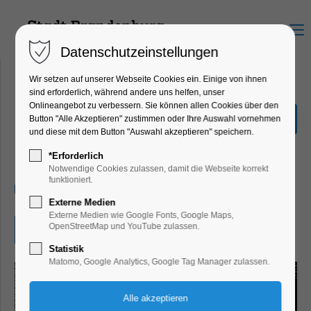
Menu
Datenschutzeinstellungen
Wir setzen auf unserer Webseite Cookies ein. Einige von ihnen
sind erforderlich, während andere uns helfen, unser
Onlineangebot zu verbessern. Sie können allen Cookies über den
Abendvortrag Archäologie
Button "Alle Akzeptieren" zustimmen oder Ihre Auswahl vornehmen
Aktuell
und diese mit dem Button "Auswahl akzeptieren" speichern.
Bildung, Vortrag
*Erforderlich
Notwendige Cookies zulassen, damit die Webseite korrekt
funktioniert.
01.07.2026, 18:30–19:30
Externe Medien
Externe Medien wie Google Fonts, Google Maps,
OpenStreetMap und YouTube zulassen.
Eintritt frei
Statistik
Matomo, Google Analytics, Google Tag Manager zulassen.