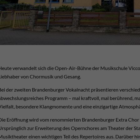
Heute verwandelt sich die Open-Air-Bühne der Musikschule Vicco 
Liebhaber von Chormusik und Gesang.
Bei der zweiten Brandenburger Vokalnacht präsentieren verschie
abwechslungsreiches Programm – mal kraftvoll, mal berührend, mal
Vielfalt, besondere Klangmomente und eine einzigartige Atmosph
Die Eröffnung wird vom renommierten Brandenburger Extra Chor 
Ursprünglich zur Erweiterung des Opernchores am Theater der St
Musiktheater einen wichtigen Teil des Repertoires aus. Darüber h