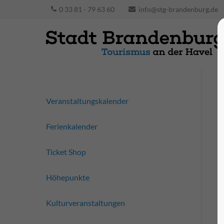
0 33 81 - 79 63 60
info@stg-brandenburg.de
Veranstaltungskalender
Ferienkalender
Ticket Shop
Höhepunkte
Kulturveranstaltungen