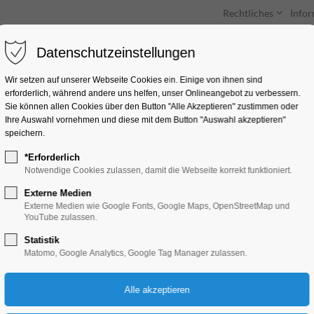
Rechtliches
Info
Datenschutzeinstellungen
Unterkünfte
Entdecken & Erleben
Wir setzen auf unserer Webseite Cookies ein. Einige von ihnen sind
erforderlich, während andere uns helfen, unser Onlineangebot zu verbessern.
Sie können allen Cookies über den Button "Alle Akzeptieren" zustimmen oder
Ihre Auswahl vornehmen und diese mit dem Button "Auswahl akzeptieren"
speichern.
*Erforderlich
Zweite Brandenburg
Notwendige Cookies zulassen, damit die Webseite korrekt funktioniert.
Vokalnacht
Externe Medien
Externe Medien wie Google Fonts, Google Maps, OpenStreetMap und
YouTube zulassen.
Kinder, Jugend, Konzert, Musik
Statistik
Matomo, Google Analytics, Google Tag Manager zulassen.
06.06.2026, 18:00