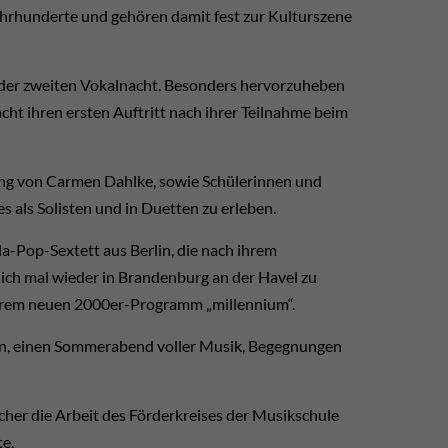
hrhunderte und gehören damit fest zur Kulturszene
l der zweiten Vokalnacht. Besonders hervorzuheben
cht ihren ersten Auftritt nach ihrer Teilnahme beim
ung von Carmen Dahlke, sowie Schülerinnen und
als Solisten und in Duetten zu erleben.
la-Pop-Sextett aus Berlin, die nach ihrem
ch mal wieder in Brandenburg an der Havel zu
ihrem neuen 2000er-Programm „millennium“.
en, einen Sommerabend voller Musik, Begegnungen
sucher die Arbeit des Förderkreises der Musikschule
te.