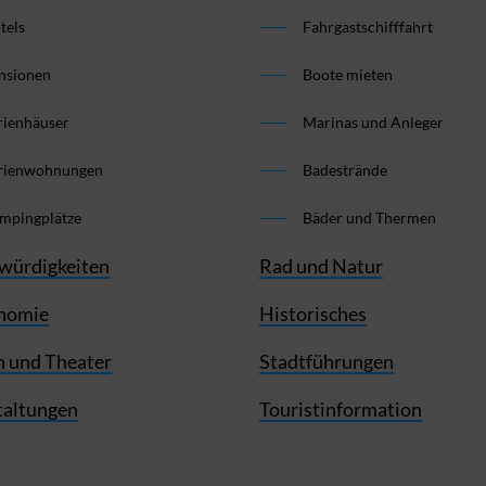
tels
Fahrgastschifffahrt
nsionen
Boote mieten
rienhäuser
Marinas und Anleger
rienwohnungen
Badestrände
mpingplätze
Bäder und Thermen
würdigkeiten
Rad und Natur
nomie
Historisches
 und Theater
Stadtführungen
taltungen
Touristinformation