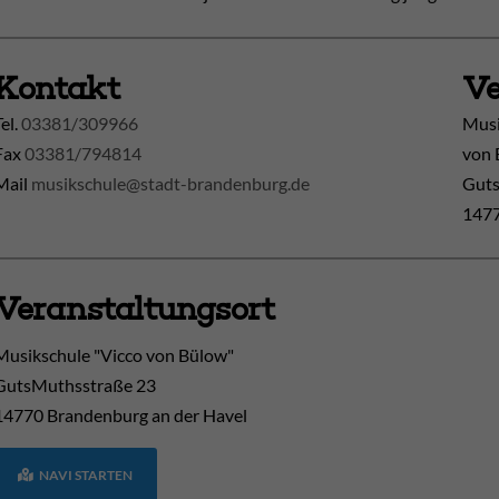
Kontakt
Ve
Tel.
03381/309966
Musi
Fax
03381/794814
von 
Mail
musikschule@stadt-brandenburg.de
Guts
1477
Veranstaltungsort
Musikschule "Vicco von Bülow"
GutsMuthsstraße 23
14770
Brandenburg an der Havel
NAVI STARTEN