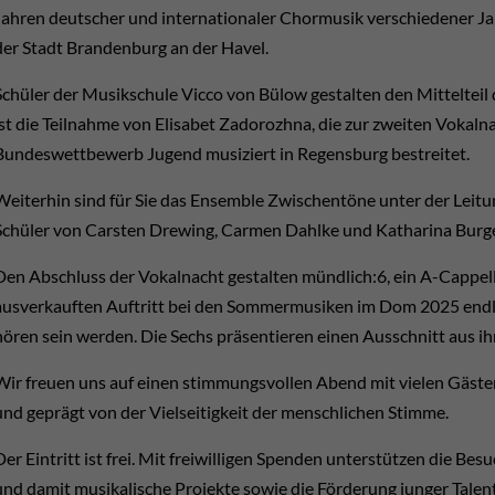
Jahren deutscher und internationaler Chormusik verschiedener Ja
der Stadt Brandenburg an der Havel.
Schüler der Musikschule Vicco von Bülow gestalten den Mitteltei
ist die Teilnahme von Elisabet Zadorozhna, die zur zweiten Vokalna
Bundeswettbewerb Jugend musiziert in Regensburg bestreitet.
Weiterhin sind für Sie das Ensemble Zwischentöne unter der Leit
Schüler von Carsten Drewing, Carmen Dahlke und Katharina Burges 
Den Abschluss der Vokalnacht gestalten
mündlich:6
, ein A-Cappel
ausverkauften Auftritt bei den Sommermusiken im Dom 2025 endli
hören sein werden. Die Sechs präsentieren einen Ausschnitt aus 
Wir freuen uns auf einen stimmungsvollen Abend mit vielen Gäst
und geprägt von der Vielseitigkeit der menschlichen Stimme.
Der Eintritt ist frei. Mit freiwilligen Spenden unterstützen die Be
und damit musikalische Projekte sowie die Förderung junger Talen