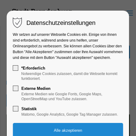
Menu
Datenschutzeinstellungen
Wir setzen auf unserer Webseite Cookies ein. Einige von ihnen
sind erforderlich, während andere uns helfen, unser
Onlineangebot zu verbessern. Sie können allen Cookies über den
Weihnachtszauber
Button "Alle Akzeptieren" zustimmen oder Ihre Auswahl vornehmen
Altstadt im Frey-Haus
und diese mit dem Button "Auswahl akzeptieren" speichern.
Kinder, Jugend, Kunst
*Erforderlich
Notwendige Cookies zulassen, damit die Webseite korrekt
funktioniert.
07.12.2025, 13:00–17:00
Externe Medien
Externe Medien wie Google Fonts, Google Maps,
OpenStreetMap und YouTube zulassen.
Eintritt frei
Statistik
Matomo, Google Analytics, Google Tag Manager zulassen.