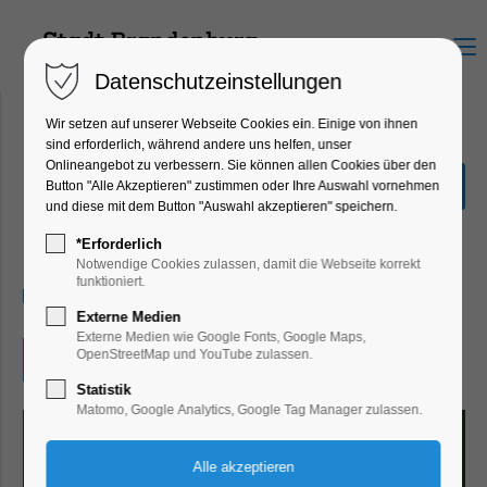
Menu
Datenschutzeinstellungen
Wir setzen auf unserer Webseite Cookies ein. Einige von ihnen
sind erforderlich, während andere uns helfen, unser
Onlineangebot zu verbessern. Sie können allen Cookies über den
Weihnachtszauber
Button "Alle Akzeptieren" zustimmen oder Ihre Auswahl vornehmen
Altstadt im Frey-Haus
und diese mit dem Button "Auswahl akzeptieren" speichern.
Kinder, Jugend, Kunst
*Erforderlich
Notwendige Cookies zulassen, damit die Webseite korrekt
funktioniert.
06.12.2025, 13:00–17:00
Externe Medien
Externe Medien wie Google Fonts, Google Maps,
OpenStreetMap und YouTube zulassen.
Eintritt frei
Statistik
Matomo, Google Analytics, Google Tag Manager zulassen.