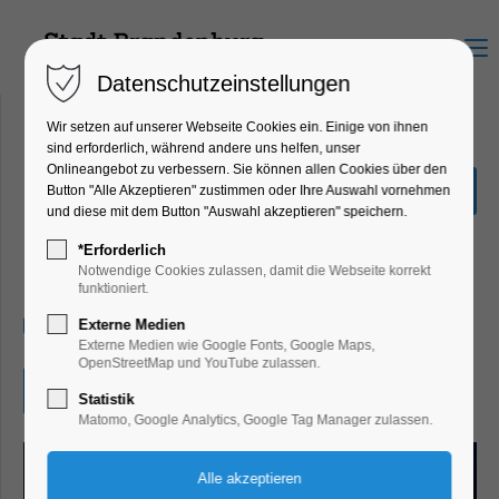
Menu
Datenschutzeinstellungen
Wir setzen auf unserer Webseite Cookies ein. Einige von ihnen
sind erforderlich, während andere uns helfen, unser
Onlineangebot zu verbessern. Sie können allen Cookies über den
Weihnachtsmitsingen am
Button "Alle Akzeptieren" zustimmen oder Ihre Auswahl vornehmen
Heiligen Abend
und diese mit dem Button "Auswahl akzeptieren" speichern.
Konzert, Musik, Mitmach-Aktion,
*Erforderlich
Winterzauber
Notwendige Cookies zulassen, damit die Webseite korrekt
funktioniert.
24.12.2025, 16:30
Externe Medien
Externe Medien wie Google Fonts, Google Maps,
OpenStreetMap und YouTube zulassen.
Eintritt frei
Statistik
Matomo, Google Analytics, Google Tag Manager zulassen.