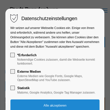
Menu
Datenschutzeinstellungen
Wir setzen auf unserer Webseite Cookies ein. Einige von ihnen
sind erforderlich, während andere uns helfen, unser
Onlineangebot zu verbessern. Sie können allen Cookies über den
Weihnachtsmarkt mit
Button "Alle Akzeptieren" zustimmen oder Ihre Auswahl vornehmen
Kunsteisbahn
und diese mit dem Button "Auswahl akzeptieren" speichern.
Highlight, Markt, Party, Feiern, Fest,
*Erforderlich
Winterzauber
Notwendige Cookies zulassen, damit die Webseite korrekt
funktioniert.
29.11.2025, 11:00–21:00
Externe Medien
Externe Medien wie Google Fonts, Google Maps,
OpenStreetMap und YouTube zulassen.
Eintritt frei
Statistik
Matomo, Google Analytics, Google Tag Manager zulassen.