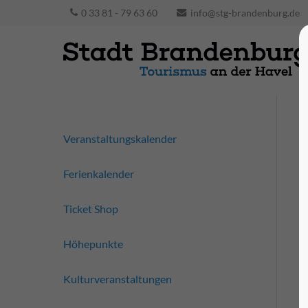
0 33 81 - 79 63 60
info@stg-brandenburg.de
Veranstaltungskalender
Ferienkalender
Ticket Shop
Höhepunkte
Kulturveranstaltungen