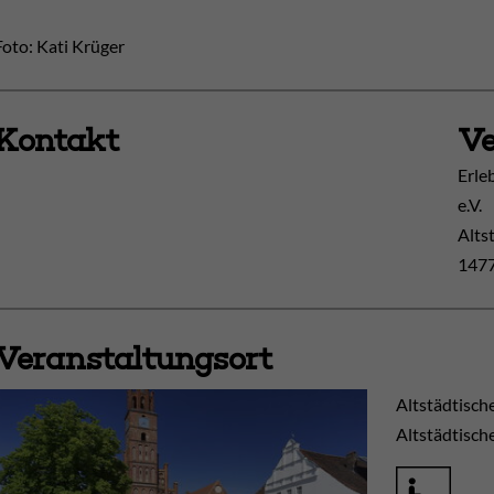
Foto: Kati Krüger
Kontakt
Ve
Erle
e.V.
Alts
1477
Veranstaltungsort
Altstädtisch
Altstädtisch