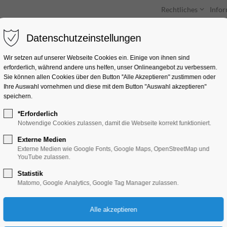
Rechtliches
Info
Datenschutzeinstellungen
Unterkünfte
Entdecken & Erleben
Wir setzen auf unserer Webseite Cookies ein. Einige von ihnen sind
erforderlich, während andere uns helfen, unser Onlineangebot zu verbessern.
Sie können allen Cookies über den Button "Alle Akzeptieren" zustimmen oder
Ihre Auswahl vornehmen und diese mit dem Button "Auswahl akzeptieren"
speichern.
*Erforderlich
Weihnachtsmarkt 
Notwendige Cookies zulassen, damit die Webseite korrekt funktioniert.
Externe Medien
Highlight, Kinder, Jugend, Konzert, Musik,
Externe Medien wie Google Fonts, Google Maps, OpenStreetMap und
YouTube zulassen.
Winterzauber
Statistik
Matomo, Google Analytics, Google Tag Manager zulassen.
06.12.2025, 11:00–21:00
Eintritt frei