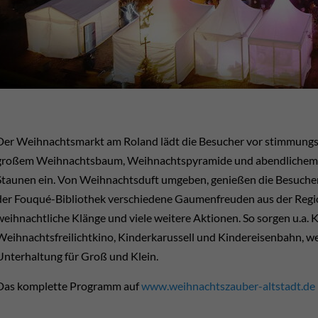
Der Weihnachtsmarkt am Roland lädt die Besucher vor stimmungsv
großem Weihnachtsbaum, Weihnachtspyramide und abendlichem 
Staunen ein. Von Weihnachtsduft umgeben, genießen die Besucher
der Fouqué-Bibliothek verschiedene Gaumenfreuden aus der Region
weihnachtliche Klänge und viele weitere Aktionen. So sorgen u.a.
Weihnachtsfreilichtkino, Kinderkarussell und Kindereisenbahn, w
Unterhaltung für Groß und Klein.
Das komplette Programm auf
www.weihnachtszauber-altstadt.de