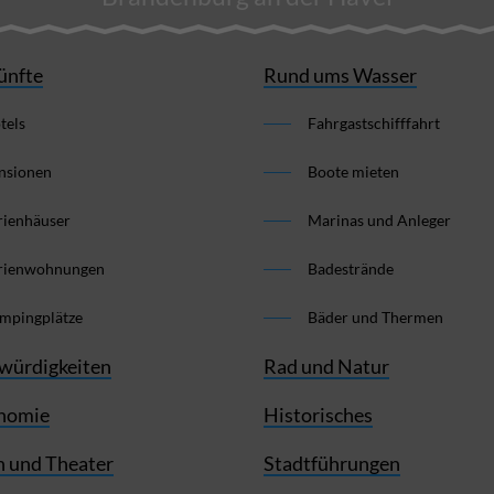
ünfte
Rund ums Wasser
tels
Fahrgastschifffahrt
nsionen
Boote mieten
rienhäuser
Marinas und Anleger
rienwohnungen
Badestrände
mpingplätze
Bäder und Thermen
würdigkeiten
Rad und Natur
nomie
Historisches
 und Theater
Stadtführungen