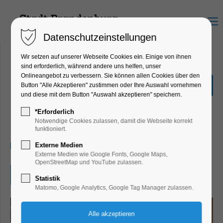
Menu
Datenschutzeinstellungen
Wir setzen auf unserer Webseite Cookies ein. Einige von ihnen
sind erforderlich, während andere uns helfen, unser
Onlineangebot zu verbessern. Sie können allen Cookies über den
Weihnachtsmarkt: Eis-
Button "Alle Akzeptieren" zustimmen oder Ihre Auswahl vornehmen
Dance-Musik
und diese mit dem Button "Auswahl akzeptieren" speichern.
Highlight, Markt, Party, Feiern, Fest,
*Erforderlich
Winterzauber
Notwendige Cookies zulassen, damit die Webseite korrekt
funktioniert.
29.11.2025, 18:00
Externe Medien
Externe Medien wie Google Fonts, Google Maps,
OpenStreetMap und YouTube zulassen.
Eintritt frei
Statistik
Matomo, Google Analytics, Google Tag Manager zulassen.