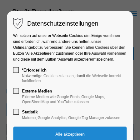
Menu
Datenschutzeinstellungen
Wir setzen auf unserer Webseite Cookies ein. Einige von ihnen
sind erforderlich, während andere uns helfen, unser
Onlineangebot zu verbessern. Sie können allen Cookies über den
Weihnachtliches in der
Button "Alle Akzeptieren" zustimmen oder Ihre Auswahl vornehmen
Saaringer Dorfkirche
und diese mit dem Button "Auswahl akzeptieren" speichern.
Konzert, Musik, Mitmach-Aktion,
*Erforderlich
Winterzauber
Notwendige Cookies zulassen, damit die Webseite korrekt
funktioniert.
07.12.2025, 14:00–16:00
Externe Medien
Externe Medien wie Google Fonts, Google Maps,
OpenStreetMap und YouTube zulassen.
Eintritt frei
Statistik
Matomo, Google Analytics, Google Tag Manager zulassen.