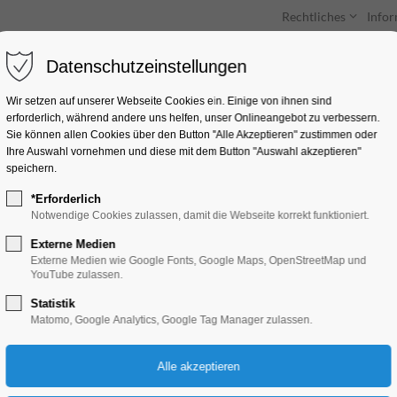
Rechtliches
Info
Datenschutzeinstellungen
Unterkünfte
Entdecken & Erleben
Wir setzen auf unserer Webseite Cookies ein. Einige von ihnen sind
erforderlich, während andere uns helfen, unser Onlineangebot zu verbessern.
Sie können allen Cookies über den Button "Alle Akzeptieren" zustimmen oder
Ihre Auswahl vornehmen und diese mit dem Button "Auswahl akzeptieren"
speichern.
*Erforderlich
Turmführung St.
Notwendige Cookies zulassen, damit die Webseite korrekt funktioniert.
Katharinenkirche
Externe Medien
Externe Medien wie Google Fonts, Google Maps, OpenStreetMap und
YouTube zulassen.
Führung
Statistik
Matomo, Google Analytics, Google Tag Manager zulassen.
19.06.2025, 13:00–14:00