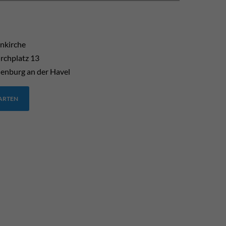
enkirche
rchplatz 13
enburg an der Havel
TARTEN