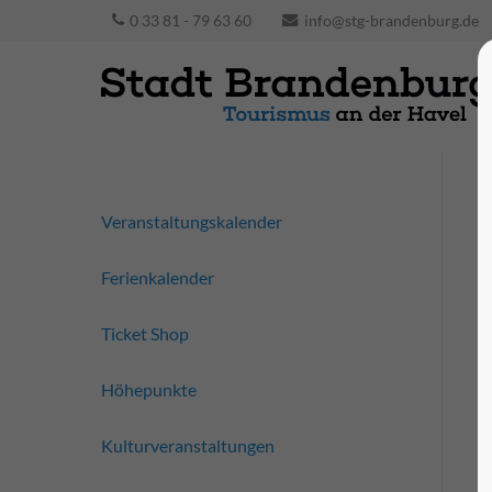
0 33 81 - 79 63 60
info@stg-brandenburg.de
Veranstaltungskalender
Ferienkalender
Ticket Shop
Höhepunkte
Kulturveranstaltungen