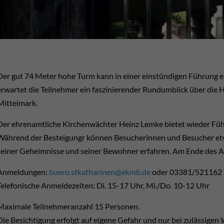
Der gut 74 Meter hohe Turm kann in einer einstündigen Führung 
erwartet die Teilnehmer ein faszinierender Rundumblick über die 
Mittelmark.
Der ehrenamtliche Kirchenwächter Heinz Lemke bietet wieder Füh
Während der Besteigungr können Besucherinnen und Besucher etwa
seiner Geheimnisse und seiner Bewohner erfahren. Am Ende des Auf
Anmeldungen:
buero.stkatharinen@ekmb.de
oder 03381/521162
Telefonische Anmeldezeiten: Di. 15-17 Uhr, Mi./Do. 10-12 Uhr
Maximale Teilnehmeranzahl 15 Personen.
Die Besichtigung erfolgt auf eigene Gefahr und nur bei zulässigen