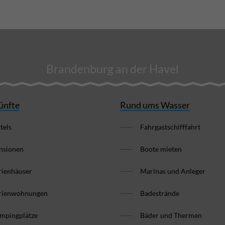
Brandenburg an der Havel
ünfte
Rund ums Wasser
tels
Fahrgastschifffahrt
nsionen
Boote mieten
rienhäuser
Marinas und Anleger
rienwohnungen
Badestrände
mpingplätze
Bäder und Thermen