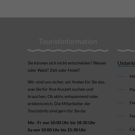
Touristinformation
Unterk
Sie können sich nicht ent­scheiden? Wasser
oder Wald? Zelt oder Hotel?
Ho
Wir sind uns sicher, wir finden für Sie das,
was Sie für Ihre Aus­zeit suchen und
Pe
brauchen. Ob aktiv, ent­spannend oder
Fe
erlebnis­reich. Die Mitarbeiter der
Touristinfo sind gern für Sie da:
Fe
Mo - Fr von 10:00 Uhr bis 18:30 Uhr
Ca
Sa von 10:00 Uhr bis 15:30 Uhr