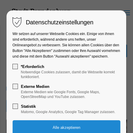
Menu
Datenschutzeinstellungen
Wir setzen auf unserer Webseite Cookies ein. Einige von ihnen
sind erforderlich, während andere uns helfen, unser
Onlineangebot zu verbessern. Sie können allen Cookies über den
Tag des offenen Denkmals:
Button "Alle Akzeptieren" zustimmen oder Ihre Auswahl vornehmen
Sonderöffnung Kirchturm
und diese mit dem Button "Auswahl akzeptieren" speichern.
St. Katharinenkirche
*Erforderlich
Notwendige Cookies zulassen, damit die Webseite korrekt
Führung, Highlight, Mitmach-Aktion
funktioniert.
Externe Medien
14.09.2025, 10:30–17:00
Externe Medien wie Google Fonts, Google Maps,
OpenStreetMap und YouTube zulassen.
Eintritt frei
Statistik
Matomo, Google Analytics, Google Tag Manager zulassen.