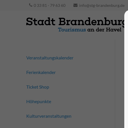
0 33 81 - 79 63 60
info@stg-brandenburg.de
Veranstaltungskalender
Ferienkalender
Ticket Shop
Höhepunkte
Kulturveranstaltungen