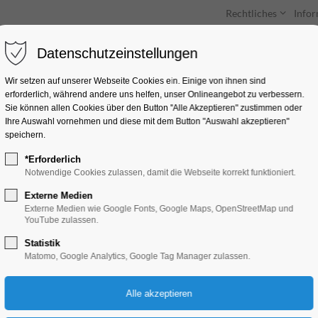
Rechtliches
Info
Datenschutzeinstellungen
Unterkünfte
Entdecken & Erleben
Wir setzen auf unserer Webseite Cookies ein. Einige von ihnen sind
erforderlich, während andere uns helfen, unser Onlineangebot zu verbessern.
Sie können allen Cookies über den Button "Alle Akzeptieren" zustimmen oder
Ihre Auswahl vornehmen und diese mit dem Button "Auswahl akzeptieren"
speichern.
*Erforderlich
Sonderausstellung 
Notwendige Cookies zulassen, damit die Webseite korrekt funktioniert.
Externe Medien
Ausstellung, Kinder, Jugend, Kunst, Mitma
Externe Medien wie Google Fonts, Google Maps, OpenStreetMap und
YouTube zulassen.
Statistik
16.11.2025, 13:00–17:00
Matomo, Google Analytics, Google Tag Manager zulassen.