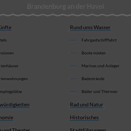
Brandenburg an der Havel
ünfte
Rund ums Wasser
tels
Fahrgastschifffahrt
nsionen
Boote mieten
rienhäuser
Marinas und Anleger
rienwohnungen
Badestrände
mpingplätze
Bäder und Thermen
würdigkeiten
Rad und Natur
nomie
Historisches
 und Theater
Stadtführungen