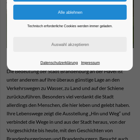
Technisch erforderliche Cookies werden immer geladen.
Datenschutzerklärung
Impressum
Die Bedeutung der Stadt Brandenburg an der Havel ist
unter anderem auf ihre überaus günstige Lage an den
Verkehrswegen zu Wasser, zu Land und auf der Schiene
zurückzuführen. Besonders viel verdankt die Stadt
allerdings den Menschen, die hier leben und gelebt haben.
Ihre Lebenswege zeigt die Ausstellung „Hin und Weg“ und
verbindet die Wege in und aus der Stadt heraus, von der
Vorgeschichte bis heute, mit den Geschichten von
Brandenburgerinnen und Brandenburgern. Besucht auch