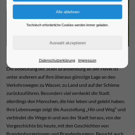
Technisch erforderliche Cookies werden immer geladen.
Datenschutzerklärung
Impressum
Die Bedeutung der Stadt Brandenburg an der Havel ist
unter anderem auf ihre überaus günstige Lage an den
Verkehrswegen zu Wasser, zu Land und auf der Schiene
zurückzuführen. Besonders viel verdankt die Stadt
allerdings den Menschen, die hier leben und gelebt haben.
Ihre Lebenswege zeigt die Ausstellung „Hin und Weg“ und
verbindet die Wege in und aus der Stadt heraus, von der
Vorgeschichte bis heute, mit den Geschichten von
Brandenburgerinnen und Brandenburgern. Besucht auch