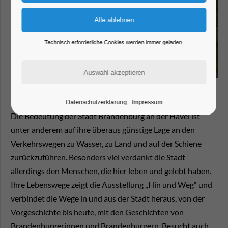
Technisch erforderliche Cookies werden immer geladen.
Datenschutzerklärung
Impressum
Die Bedeutung der Stadt Brandenburg an der Havel ist
unter anderem auf ihre überaus günstige Lage an den
Verkehrswegen zu Wasser, zu Land und auf der Schiene
zurückzuführen. Besonders viel verdankt die Stadt
allerdings den Menschen, die hier leben und gelebt haben.
Ihre Lebenswege zeigt die Ausstellung „Hin und Weg“ und
verbindet die Wege in und aus der Stadt heraus, von der
Vorgeschichte bis heute, mit den Geschichten von
Brandenburgerinnen und Brandenburgern. Besucht auch