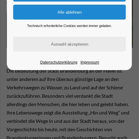
Technisch erforderliche Cookies werden immer geladen.
Datenschutzerklärung
Impressum
Die Bedeutung der Stadt Brandenburg an der Havel ist
unter anderem auf ihre überaus günstige Lage an den
Verkehrswegen zu Wasser, zu Land und auf der Schiene
zurückzuführen. Besonders viel verdankt die Stadt
allerdings den Menschen, die hier leben und gelebt haben.
Ihre Lebenswege zeigt die Ausstellung „Hin und Weg“ und
verbindet die Wege in und aus der Stadt heraus, von der
Vorgeschichte bis heute, mit den Geschichten von
Brandenburgerinnen und Brandenburgern. Besucht auch