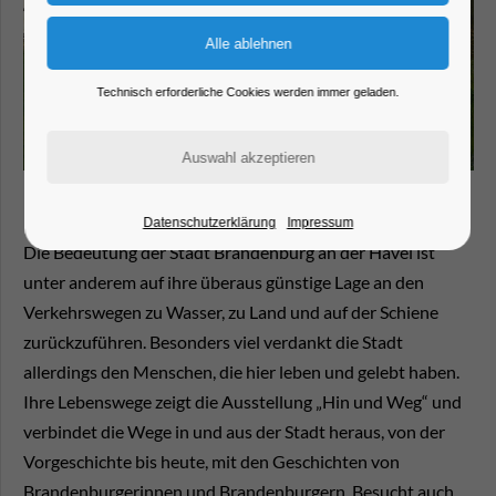
Technisch erforderliche Cookies werden immer geladen.
Datenschutzerklärung
Impressum
Die Bedeutung der Stadt Brandenburg an der Havel ist
unter anderem auf ihre überaus günstige Lage an den
Verkehrswegen zu Wasser, zu Land und auf der Schiene
zurückzuführen. Besonders viel verdankt die Stadt
allerdings den Menschen, die hier leben und gelebt haben.
Ihre Lebenswege zeigt die Ausstellung „Hin und Weg“ und
verbindet die Wege in und aus der Stadt heraus, von der
Vorgeschichte bis heute, mit den Geschichten von
Brandenburgerinnen und Brandenburgern. Besucht auch