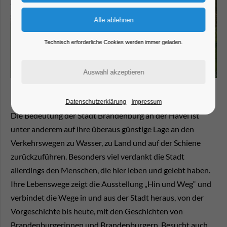
Technisch erforderliche Cookies werden immer geladen.
Datenschutzerklärung
Impressum
Die Bedeutung der Stadt Brandenburg an der Havel ist
unter anderem auf ihre überaus günstige Lage an den
Verkehrswegen zu Wasser, zu Land und auf der Schiene
zurückzuführen. Besonders viel verdankt die Stadt
allerdings den Menschen, die hier leben und gelebt haben.
Ihre Lebenswege zeigt die Ausstellung „Hin und Weg“ und
verbindet die Wege in und aus der Stadt heraus, von der
Vorgeschichte bis heute, mit den Geschichten von
Brandenburgerinnen und Brandenburgern. Besucht auch