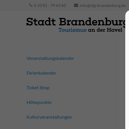
0 33 81 - 79 63 60
info@stg-brandenburg.de
Veranstaltungskalender
Ferienkalender
Ticket Shop
Höhepunkte
Kulturveranstaltungen