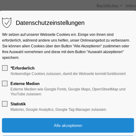
Rechtliches
Info
Datenschutzeinstellungen
Unterkünfte
Entdecken & Erleben
Wir setzen auf unserer Webseite Cookies ein. Einige von ihnen sind
erforderlich, während andere uns helfen, unser Onlineangebot zu verbessern.
Sie können allen Cookies über den Button "Alle Akzeptieren" zustimmen oder
Ihre Auswahl vornehmen und diese mit dem Button "Auswahl akzeptieren"
speichern.
*Erforderlich
Sonderausstellung 
Notwendige Cookies zulassen, damit die Webseite korrekt funktioniert.
Externe Medien
Ausstellung, Kinder, Jugend, Kunst, Mitma
Externe Medien wie Google Fonts, Google Maps, OpenStreetMap und
YouTube zulassen.
Statistik
26.07.2026, 13:00–17:00
Matomo, Google Analytics, Google Tag Manager zulassen.