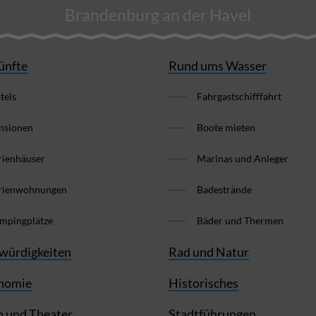
Brandenburg an der Havel
ünfte
Rund ums Wasser
tels
Fahrgastschifffahrt
nsionen
Boote mieten
rienhäuser
Marinas und Anleger
rienwohnungen
Badestrände
mpingplätze
Bäder und Thermen
würdigkeiten
Rad und Natur
nomie
Historisches
 und Theater
Stadtführungen