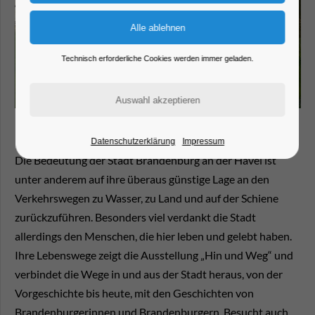
Technisch erforderliche Cookies werden immer geladen.
Datenschutzerklärung
Impressum
Die Bedeutung der Stadt Brandenburg an der Havel ist
unter anderem auf ihre überaus günstige Lage an den
Verkehrswegen zu Wasser, zu Land und auf der Schiene
zurückzuführen. Besonders viel verdankt die Stadt
allerdings den Menschen, die hier leben und gelebt haben.
Ihre Lebenswege zeigt die Ausstellung „Hin und Weg“ und
verbindet die Wege in und aus der Stadt heraus, von der
Vorgeschichte bis heute, mit den Geschichten von
Brandenburgerinnen und Brandenburgern. Besucht auch