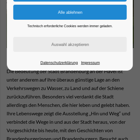
Technisch erforderliche Cookies werden immer geladen.
Datenschutzerklärung
Impressum
Die Bedeutung der Stadt Brandenburg an der Havel ist
unter anderem auf ihre überaus günstige Lage an den
Verkehrswegen zu Wasser, zu Land und auf der Schiene
zurückzuführen. Besonders viel verdankt die Stadt
allerdings den Menschen, die hier leben und gelebt haben.
Ihre Lebenswege zeigt die Ausstellung „Hin und Weg“ und
verbindet die Wege in und aus der Stadt heraus, von der
Vorgeschichte bis heute, mit den Geschichten von
Brandenburgerinnen und Brandenburgern. Besucht auch