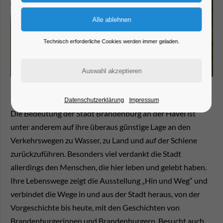
Technisch erforderliche Cookies werden immer geladen.
Datenschutzerklärung
Impressum
Die Bedeutung der Stadt Brandenburg an der Havel ist
unter anderem auf ihre überaus günstige Lage an den
Verkehrswegen zu Wasser, zu Land und auf der Schiene
zurückzuführen. Besonders viel verdankt die Stadt
allerdings den Menschen, die hier leben und gelebt haben.
Ihre Lebenswege zeigt die Ausstellung „Hin und Weg“ und
verbindet die Wege in und aus der Stadt heraus, von der
Vorgeschichte bis heute, mit den Geschichten von
Brandenburgerinnen und Brandenburgern. Besucht auch