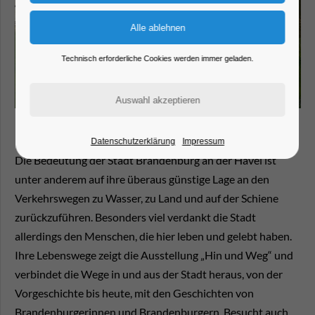
Technisch erforderliche Cookies werden immer geladen.
Datenschutzerklärung
Impressum
Die Bedeutung der Stadt Brandenburg an der Havel ist
unter anderem auf ihre überaus günstige Lage an den
Verkehrswegen zu Wasser, zu Land und auf der Schiene
zurückzuführen. Besonders viel verdankt die Stadt
allerdings den Menschen, die hier leben und gelebt haben.
Ihre Lebenswege zeigt die Ausstellung „Hin und Weg“ und
verbindet die Wege in und aus der Stadt heraus, von der
Vorgeschichte bis heute, mit den Geschichten von
Brandenburgerinnen und Brandenburgern. Besucht auch