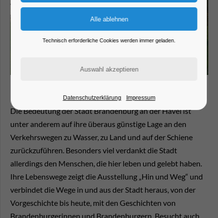
Technisch erforderliche Cookies werden immer geladen.
Datenschutzerklärung
Impressum
Die Bedeutung der Stadt Brandenburg an der Havel ist
unter anderem auf ihre überaus günstige Lage an den
Verkehrswegen zu Wasser, zu Land und auf der Schiene
zurückzuführen. Besonders viel verdankt die Stadt
allerdings den Menschen, die hier leben und gelebt haben.
Ihre Lebenswege zeigt die Ausstellung „Hin und Weg“ und
verbindet die Wege in und aus der Stadt heraus, von der
Vorgeschichte bis heute, mit den Geschichten von
Brandenburgerinnen und Brandenburgern. Besucht auch