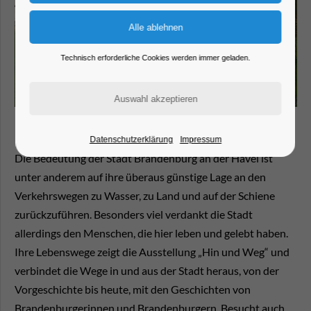
Technisch erforderliche Cookies werden immer geladen.
Datenschutzerklärung
Impressum
Die Bedeutung der Stadt Brandenburg an der Havel ist
unter anderem auf ihre überaus günstige Lage an den
Verkehrswegen zu Wasser, zu Land und auf der Schiene
zurückzuführen. Besonders viel verdankt die Stadt
allerdings den Menschen, die hier leben und gelebt haben.
Ihre Lebenswege zeigt die Ausstellung „Hin und Weg“ und
verbindet die Wege in und aus der Stadt heraus, von der
Vorgeschichte bis heute, mit den Geschichten von
Brandenburgerinnen und Brandenburgern. Besucht auch