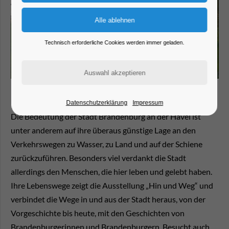
Technisch erforderliche Cookies werden immer geladen.
Datenschutzerklärung
Impressum
Die Bedeutung der Stadt Brandenburg an der Havel ist
unter anderem auf ihre überaus günstige Lage an den
Verkehrswegen zu Wasser, zu Land und auf der Schiene
zurückzuführen. Besonders viel verdankt die Stadt
allerdings den Menschen, die hier leben und gelebt haben.
Ihre Lebenswege zeigt die Ausstellung „Hin und Weg“ und
verbindet die Wege in und aus der Stadt heraus, von der
Vorgeschichte bis heute, mit den Geschichten von
Brandenburgerinnen und Brandenburgern. Besucht auch