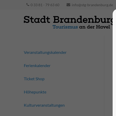
0 33 81 - 79 63 60
info@stg-brandenburg.de
Veranstaltungskalender
Ferienkalender
Ticket Shop
Höhepunkte
Kulturveranstaltungen