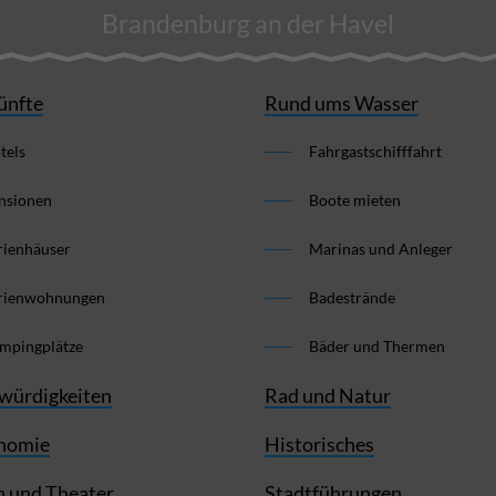
Brandenburg an der Havel
ünfte
Rund ums Wasser
tels
Fahrgastschifffahrt
nsionen
Boote mieten
rienhäuser
Marinas und Anleger
rienwohnungen
Badestrände
mpingplätze
Bäder und Thermen
würdigkeiten
Rad und Natur
nomie
Historisches
 und Theater
Stadtführungen