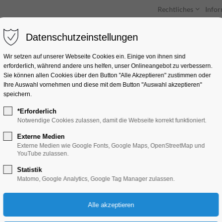
Rechtliches
Info
Datenschutzeinstellungen
Unterkünfte
Entdecken & Erleben
Wir setzen auf unserer Webseite Cookies ein. Einige von ihnen sind
erforderlich, während andere uns helfen, unser Onlineangebot zu verbessern.
Sie können allen Cookies über den Button "Alle Akzeptieren" zustimmen oder
Ihre Auswahl vornehmen und diese mit dem Button "Auswahl akzeptieren"
speichern.
*Erforderlich
Sonderausstellung 
Notwendige Cookies zulassen, damit die Webseite korrekt funktioniert.
Externe Medien
Ausstellung, Kinder, Jugend, Kunst, Mitma
Externe Medien wie Google Fonts, Google Maps, OpenStreetMap und
YouTube zulassen.
Statistik
27.06.2026, 13:00–17:00
Matomo, Google Analytics, Google Tag Manager zulassen.