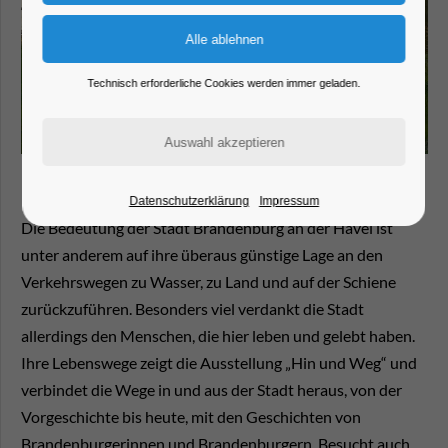
Technisch erforderliche Cookies werden immer geladen.
Datenschutzerklärung
Impressum
Die Bedeutung der Stadt Brandenburg an der Havel ist
unter anderem auf ihre überaus günstige Lage an den
Verkehrswegen zu Wasser, zu Land und auf der Schiene
zurückzuführen. Besonders viel verdankt die Stadt
allerdings den Menschen, die hier leben und gelebt haben.
Ihre Lebenswege zeigt die Ausstellung „Hin und Weg“ und
verbindet die Wege in und aus der Stadt heraus, von der
Vorgeschichte bis heute, mit den Geschichten von
Brandenburgerinnen und Brandenburgern. Besucht auch