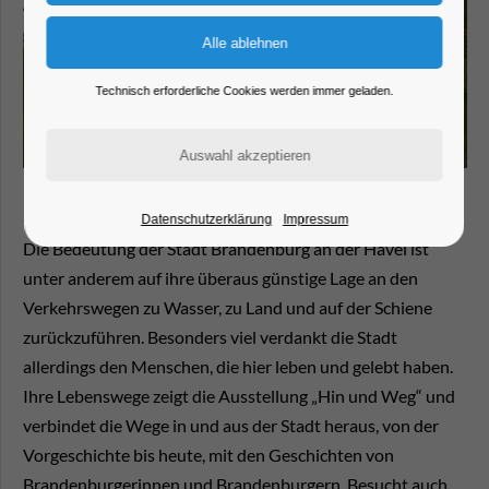
Technisch erforderliche Cookies werden immer geladen.
Datenschutzerklärung
Impressum
Die Bedeutung der Stadt Brandenburg an der Havel ist
unter anderem auf ihre überaus günstige Lage an den
Verkehrswegen zu Wasser, zu Land und auf der Schiene
zurückzuführen. Besonders viel verdankt die Stadt
allerdings den Menschen, die hier leben und gelebt haben.
Ihre Lebenswege zeigt die Ausstellung „Hin und Weg“ und
verbindet die Wege in und aus der Stadt heraus, von der
Vorgeschichte bis heute, mit den Geschichten von
Brandenburgerinnen und Brandenburgern. Besucht auch