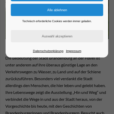
Technisch erforderliche Cookies werden immer geladen.
Datenschutzerklärung
Impressum
Die Bedeutung der Stadt Brandenburg an der Havel ist
unter anderem auf ihre überaus günstige Lage an den
Verkehrswegen zu Wasser, zu Land und auf der Schiene
zurückzuführen. Besonders viel verdankt die Stadt
allerdings den Menschen, die hier leben und gelebt haben.
Ihre Lebenswege zeigt die Ausstellung „Hin und Weg“ und
verbindet die Wege in und aus der Stadt heraus, von der
Vorgeschichte bis heute, mit den Geschichten von
Brandenburgerinnen und Brandenburgern. Besucht auch