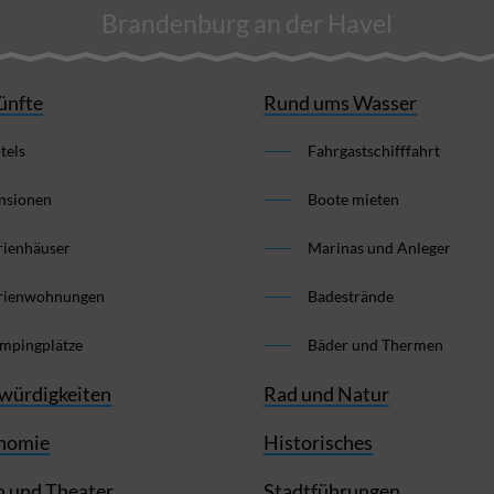
Brandenburg an der Havel
ünfte
Rund ums Wasser
tels
Fahrgastschifffahrt
nsionen
Boote mieten
rienhäuser
Marinas und Anleger
rienwohnungen
Badestrände
mpingplätze
Bäder und Thermen
würdigkeiten
Rad und Natur
nomie
Historisches
 und Theater
Stadtführungen