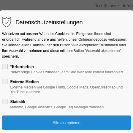
Rechtliches
Info
Datenschutzeinstellungen
Unterkünfte
Entdecken & Erleben
Wir setzen auf unserer Webseite Cookies ein. Einige von ihnen sind
erforderlich, während andere uns helfen, unser Onlineangebot zu verbessern.
Sie können allen Cookies über den Button "Alle Akzeptieren" zustimmen oder
Ihre Auswahl vornehmen und diese mit dem Button "Auswahl akzeptieren"
speichern.
*Erforderlich
Sonderausstellung 
Notwendige Cookies zulassen, damit die Webseite korrekt funktioniert.
Externe Medien
Ausstellung, Kinder, Jugend, Kunst, Mitma
Externe Medien wie Google Fonts, Google Maps, OpenStreetMap und
YouTube zulassen.
Statistik
25.03.2026, 13:00–17:00
Matomo, Google Analytics, Google Tag Manager zulassen.