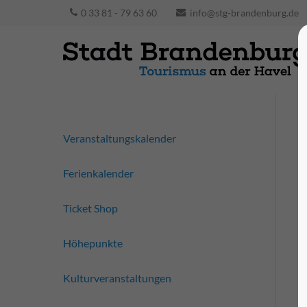
0 33 81 - 79 63 60
info@stg-brandenburg.de
Veranstaltungskalender
Ferienkalender
Ticket Shop
Höhepunkte
Kulturveranstaltungen