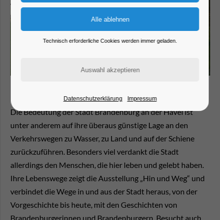
Technisch erforderliche Cookies werden immer geladen.
Datenschutzerklärung
Impressum
Die Bedeutung der Stadt Brandenburg an der Havel ist
unter anderem auf ihre überaus günstige Lage an den
Verkehrswegen zu Wasser, zu Land und auf der Schiene
zurückzuführen. Besonders viel verdankt die Stadt
allerdings den Menschen, die hier leben und gelebt haben.
Ihre Lebenswege zeigt die Ausstellung „Hin und Weg“ und
verbindet die Wege in und aus der Stadt heraus, von der
Vorgeschichte bis heute, mit den Geschichten von
Brandenburgerinnen und Brandenburgern. Besucht auch