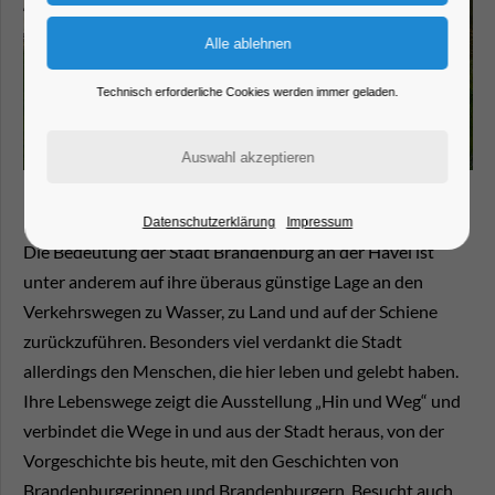
Technisch erforderliche Cookies werden immer geladen.
Datenschutzerklärung
Impressum
Die Bedeutung der Stadt Brandenburg an der Havel ist
unter anderem auf ihre überaus günstige Lage an den
Verkehrswegen zu Wasser, zu Land und auf der Schiene
zurückzuführen. Besonders viel verdankt die Stadt
allerdings den Menschen, die hier leben und gelebt haben.
Ihre Lebenswege zeigt die Ausstellung „Hin und Weg“ und
verbindet die Wege in und aus der Stadt heraus, von der
Vorgeschichte bis heute, mit den Geschichten von
Brandenburgerinnen und Brandenburgern. Besucht auch