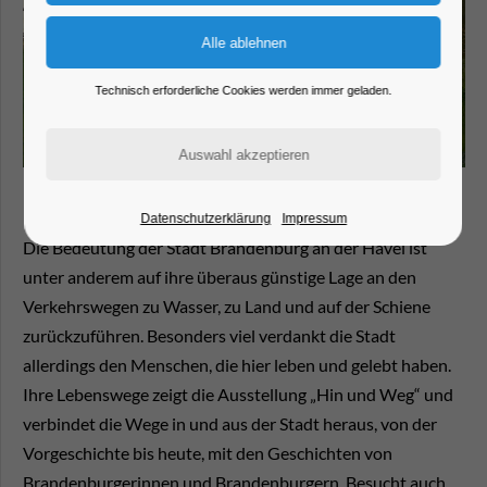
Technisch erforderliche Cookies werden immer geladen.
Datenschutzerklärung
Impressum
Die Bedeutung der Stadt Brandenburg an der Havel ist
unter anderem auf ihre überaus günstige Lage an den
Verkehrswegen zu Wasser, zu Land und auf der Schiene
zurückzuführen. Besonders viel verdankt die Stadt
allerdings den Menschen, die hier leben und gelebt haben.
Ihre Lebenswege zeigt die Ausstellung „Hin und Weg“ und
verbindet die Wege in und aus der Stadt heraus, von der
Vorgeschichte bis heute, mit den Geschichten von
Brandenburgerinnen und Brandenburgern. Besucht auch