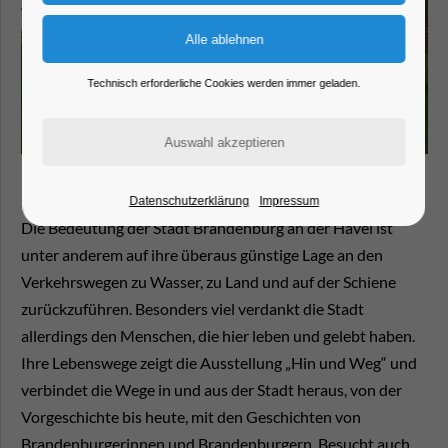
Technisch erforderliche Cookies werden immer geladen.
Datenschutzerklärung
Impressum
Die Bedeutung der Stadt Brandenburg an der Havel ist
unter anderem auf ihre überaus günstige Lage an den
Verkehrswegen zu Wasser, zu Land und auf der Schiene
zurückzuführen. Besonders viel verdankt die Stadt
allerdings den Menschen, die hier leben und gelebt haben.
Ihre Lebenswege zeigt die Ausstellung „Hin und Weg“ und
verbindet die Wege in und aus der Stadt heraus, von der
Vorgeschichte bis heute, mit den Geschichten von
Brandenburgerinnen und Brandenburgern. Besucht auch