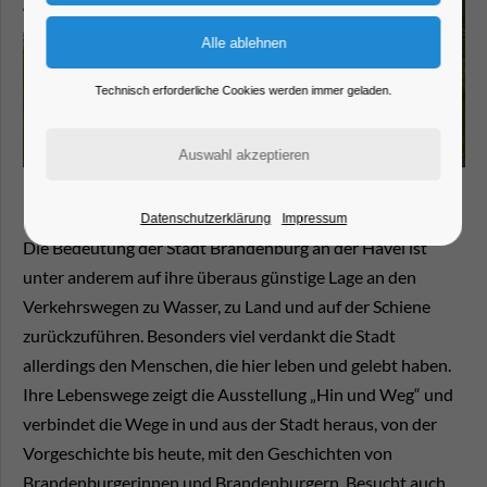
Technisch erforderliche Cookies werden immer geladen.
Datenschutzerklärung
Impressum
Die Bedeutung der Stadt Brandenburg an der Havel ist
unter anderem auf ihre überaus günstige Lage an den
Verkehrswegen zu Wasser, zu Land und auf der Schiene
zurückzuführen. Besonders viel verdankt die Stadt
allerdings den Menschen, die hier leben und gelebt haben.
Ihre Lebenswege zeigt die Ausstellung „Hin und Weg“ und
verbindet die Wege in und aus der Stadt heraus, von der
Vorgeschichte bis heute, mit den Geschichten von
Brandenburgerinnen und Brandenburgern. Besucht auch