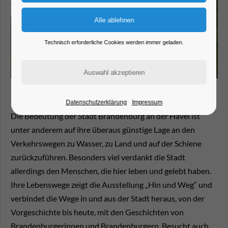
Technisch erforderliche Cookies werden immer geladen.
Datenschutzerklärung
Impressum
Die Bedeutung der Stadt Brandenburg an der Havel ist
unter anderem auf ihre überaus günstige Lage an den
Verkehrswegen zu Wasser, zu Land und auf der Schiene
zurückzuführen. Besonders viel verdankt die Stadt
allerdings den Menschen, die hier leben und gelebt haben.
Ihre Lebenswege zeigt die Ausstellung „Hin und Weg“ und
verbindet die Wege in und aus der Stadt heraus, von der
Vorgeschichte bis heute, mit den Geschichten von
Brandenburgerinnen und Brandenburgern. Besucht auch