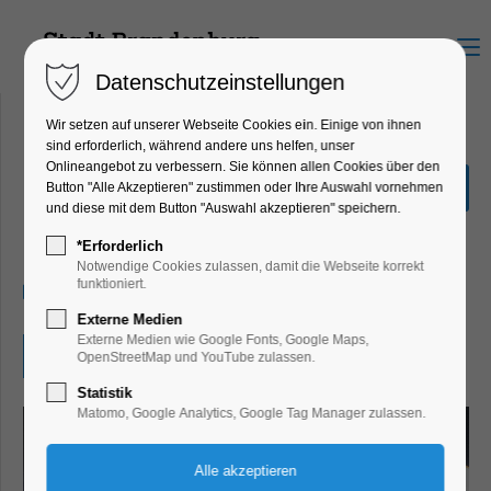
Menu
Datenschutzeinstellungen
Wir setzen auf unserer Webseite Cookies ein. Einige von ihnen
sind erforderlich, während andere uns helfen, unser
Onlineangebot zu verbessern. Sie können allen Cookies über den
Sommeferienprogramm
Button "Alle Akzeptieren" zustimmen oder Ihre Auswahl vornehmen
und diese mit dem Button "Auswahl akzeptieren" speichern.
Ferienkalender, Kinder, Jugend, Mitmach-
Aktion
*Erforderlich
Notwendige Cookies zulassen, damit die Webseite korrekt
funktioniert.
29.08.2025, 09:00–15:00
Externe Medien
Externe Medien wie Google Fonts, Google Maps,
Eintritt frei
OpenStreetMap und YouTube zulassen.
Statistik
Matomo, Google Analytics, Google Tag Manager zulassen.