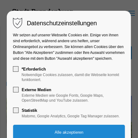
Menu
Datenschutzeinstellungen
Wir setzen auf unserer Webseite Cookies ein. Einige von ihnen
sind erforderlich, während andere uns helfen, unser
Onlineangebot zu verbessern. Sie können allen Cookies über den
Slawendorf: Frühling wie
Button "Alle Akzeptieren" zustimmen oder Ihre Auswahl vornehmen
vor tausend Jahren
und diese mit dem Button "Auswahl akzeptieren" speichern.
Highlight, Markt, Mitmach-Aktion
*Erforderlich
Notwendige Cookies zulassen, damit die Webseite korrekt
funktioniert.
05.04.2026, 11:00–17:00
Externe Medien
Externe Medien wie Google Fonts, Google Maps,
OpenStreetMap und YouTube zulassen.
Statistik
Matomo, Google Analytics, Google Tag Manager zulassen.