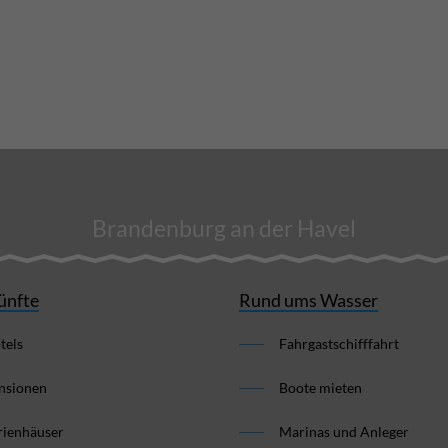
Brandenburg an der Havel
ünfte
Rund ums Wasser
tels
Fahrgastschifffahrt
nsionen
Boote mieten
rienhäuser
Marinas und Anleger