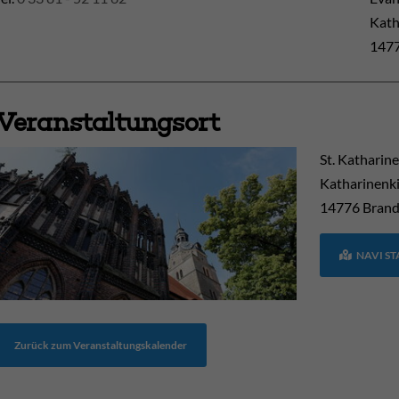
Kath
1477
Veranstaltungsort
St. Katharin
Katharinenki
14776
Brand
NAVI S
Zurück zum Veranstaltungskalender