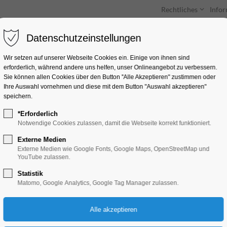
Rechtliches
Info
Datenschutzeinstellungen
Unterkünfte
Entdecken & Erleben
Wir setzen auf unserer Webseite Cookies ein. Einige von ihnen sind
erforderlich, während andere uns helfen, unser Onlineangebot zu verbessern.
Sie können allen Cookies über den Button "Alle Akzeptieren" zustimmen oder
Ihre Auswahl vornehmen und diese mit dem Button "Auswahl akzeptieren"
speichern.
*Erforderlich
Orgelmusik am Mit
Notwendige Cookies zulassen, damit die Webseite korrekt funktioniert.
Externe Medien
Konzert, Musik
Externe Medien wie Google Fonts, Google Maps, OpenStreetMap und
YouTube zulassen.
Statistik
31.08.2025, 12:00–12:30
Matomo, Google Analytics, Google Tag Manager zulassen.
Eintritt frei