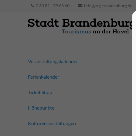
0 33 81 - 79 63 60
info@stg-brandenburg.de
Veranstaltungskalender
Ferienkalender
Ticket Shop
Höhepunkte
Kulturveranstaltungen