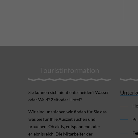
Touristinformation
Unterk
Sie können sich nicht ent­scheiden? Wasser
oder Wald? Zelt oder Hotel?
Ho
Wir sind uns sicher, wir finden für Sie das,
was Sie für Ihre Aus­zeit suchen und
Pe
brauchen. Ob aktiv, ent­spannend oder
Fe
erlebnis­reich. Die Mitarbeiter der