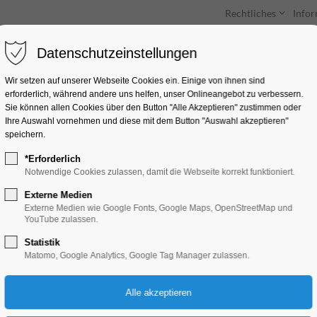
Rechtliches
Info
Datenschutzeinstellungen
Unterkünfte
Entdecken & Erleben
Wir setzen auf unserer Webseite Cookies ein. Einige von ihnen sind
erforderlich, während andere uns helfen, unser Onlineangebot zu verbessern.
Sie können allen Cookies über den Button "Alle Akzeptieren" zustimmen oder
Ihre Auswahl vornehmen und diese mit dem Button "Auswahl akzeptieren"
speichern.
*Erforderlich
Orgelmusik am Mit
Notwendige Cookies zulassen, damit die Webseite korrekt funktioniert.
Externe Medien
Konzert, Musik
Externe Medien wie Google Fonts, Google Maps, OpenStreetMap und
YouTube zulassen.
Statistik
29.07.2025, 12:00–12:30
Matomo, Google Analytics, Google Tag Manager zulassen.
Eintritt frei