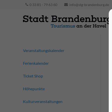
0 33 81 - 79 63 60
info@stg-brandenburg.de
Veranstaltungskalender
Ferienkalender
Ticket Shop
Höhepunkte
Kulturveranstaltungen