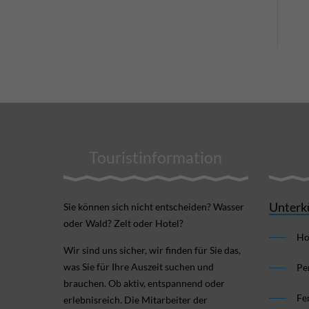
Touristinformation
Unterk
Sie können sich nicht ent­scheiden? Wasser
oder Wald? Zelt oder Hotel?
Ho
Wir sind uns sicher, wir finden für Sie das,
was Sie für Ihre Aus­zeit suchen und
Pe
brauchen. Ob aktiv, ent­spannend oder
Fe
erlebnis­reich. Die Mitarbeiter der