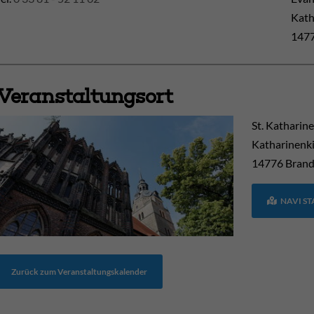
Kath
1477
Veranstaltungsort
St. Katharin
Katharinenki
14776
Brand
NAVI S
Zurück zum Veranstaltungskalender