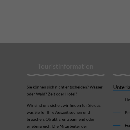
Touristinformation
Unterk
Sie können sich nicht ent­scheiden? Wasser
oder Wald? Zelt oder Hotel?
Ho
Wir sind uns sicher, wir finden für Sie das,
was Sie für Ihre Aus­zeit suchen und
Pe
brauchen. Ob aktiv, ent­spannend oder
Fe
erlebnis­reich. Die Mitarbeiter der