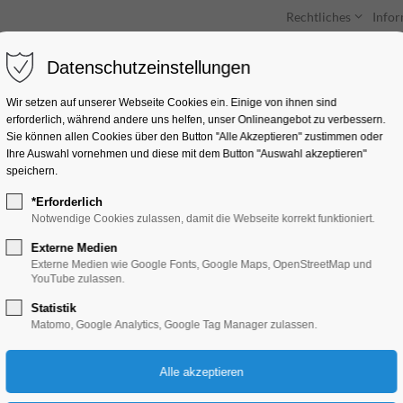
Rechtliches
Info
Datenschutzeinstellungen
Unterkünfte
Entdecken & Erleben
Wir setzen auf unserer Webseite Cookies ein. Einige von ihnen sind
erforderlich, während andere uns helfen, unser Onlineangebot zu verbessern.
Sie können allen Cookies über den Button "Alle Akzeptieren" zustimmen oder
Ihre Auswahl vornehmen und diese mit dem Button "Auswahl akzeptieren"
speichern.
*Erforderlich
Orgelmusik am Mit
Notwendige Cookies zulassen, damit die Webseite korrekt funktioniert.
Externe Medien
Konzert, Musik
Externe Medien wie Google Fonts, Google Maps, OpenStreetMap und
YouTube zulassen.
Statistik
29.09.2026, 12:00–12:30
Matomo, Google Analytics, Google Tag Manager zulassen.
Eintritt frei