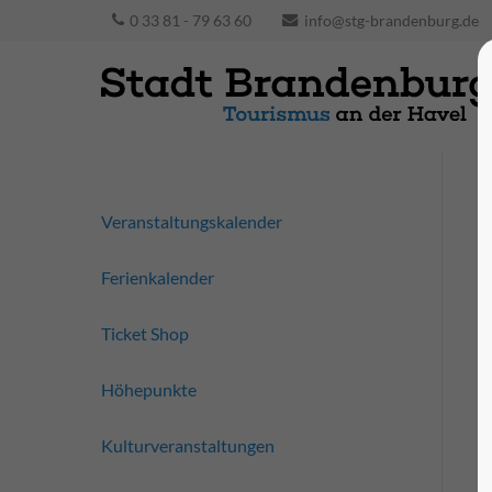
0 33 81 - 79 63 60
info@stg-brandenburg.de
Veranstaltungskalender
Ferienkalender
Ticket Shop
Höhepunkte
Kulturveranstaltungen