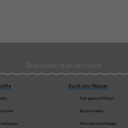
Brandenburg an der Havel
ünfte
Rund ums Wasser
tels
Fahrgastschifffahrt
nsionen
Boote mieten
rienhäuser
Marinas und Anleger