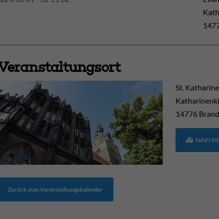
Kath
1477
Veranstaltungsort
St. Katharin
Katharinenki
14776
Brand
NAVI S
Zurück zum Veranstaltungskalender