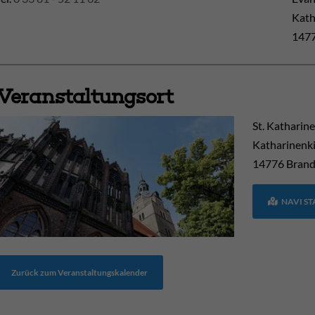
Kath
1477
Veranstaltungsort
St. Katharin
Katharinenki
14776
Brand
NAVI S
Zurück zum Veranstaltungskalender