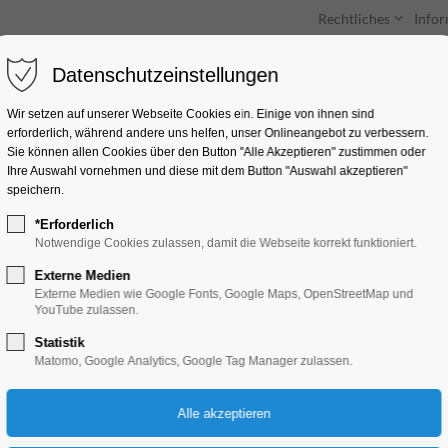
Rechtliches
Info
Datenschutzeinstellungen
Unterkünfte
Entdecken & Erleben
Wir setzen auf unserer Webseite Cookies ein. Einige von ihnen sind
erforderlich, während andere uns helfen, unser Onlineangebot zu verbessern.
Sie können allen Cookies über den Button "Alle Akzeptieren" zustimmen oder
Ihre Auswahl vornehmen und diese mit dem Button "Auswahl akzeptieren"
speichern.
*Erforderlich
Orgelmusik am Mit
Notwendige Cookies zulassen, damit die Webseite korrekt funktioniert.
Externe Medien
Konzert, Musik
Externe Medien wie Google Fonts, Google Maps, OpenStreetMap und
YouTube zulassen.
Statistik
02.09.2026, 12:00–12:30
Matomo, Google Analytics, Google Tag Manager zulassen.
Eintritt frei