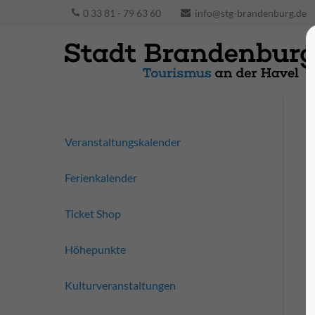
0 33 81 - 79 63 60
info@stg-brandenburg.de
Veranstaltungskalender
Ferienkalender
Ticket Shop
Höhepunkte
Kulturveranstaltungen