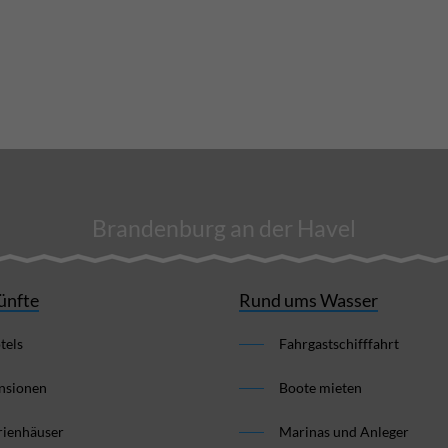
Brandenburg an der Havel
ünfte
Rund ums Wasser
tels
Fahrgastschifffahrt
nsionen
Boote mieten
rienhäuser
Marinas und Anleger