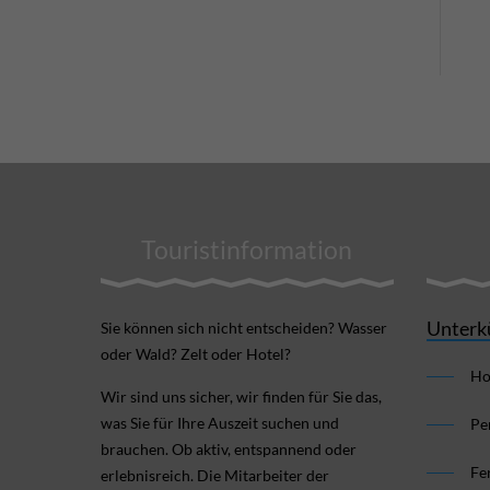
Touristinformation
Unterk
Sie können sich nicht ent­scheiden? Wasser
oder Wald? Zelt oder Hotel?
Ho
Wir sind uns sicher, wir finden für Sie das,
was Sie für Ihre Aus­zeit suchen und
Pe
brauchen. Ob aktiv, ent­spannend oder
Fe
erlebnis­reich. Die Mitarbeiter der