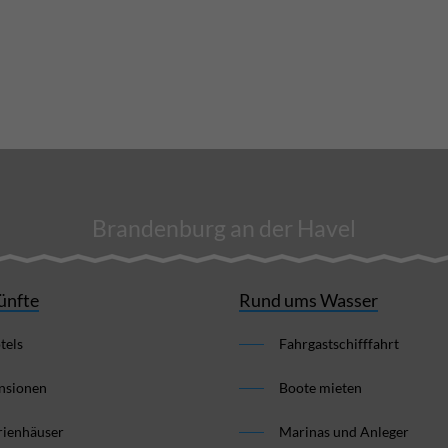
Brandenburg an der Havel
ünfte
Rund ums Wasser
tels
Fahrgastschifffahrt
nsionen
Boote mieten
rienhäuser
Marinas und Anleger