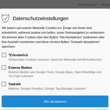
Rechtliches
Info
Datenschutzeinstellungen
Unterkünfte
Entdecken & Erleben
Wir setzen auf unserer Webseite Cookies ein. Einige von ihnen sind
erforderlich, während andere uns helfen, unser Onlineangebot zu verbessern.
Sie können allen Cookies über den Button "Alle Akzeptieren" zustimmen oder
Ihre Auswahl vornehmen und diese mit dem Button "Auswahl akzeptieren"
speichern.
*Erforderlich
Orgelmusik am Mit
Notwendige Cookies zulassen, damit die Webseite korrekt funktioniert.
Externe Medien
Konzert, Musik
Externe Medien wie Google Fonts, Google Maps, OpenStreetMap und
YouTube zulassen.
Statistik
09.06.2026, 12:00–12:30
Matomo, Google Analytics, Google Tag Manager zulassen.
Eintritt frei