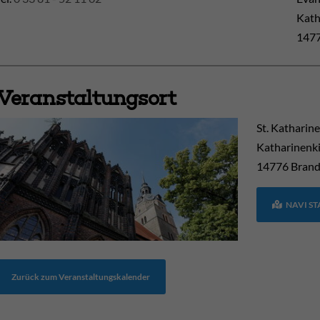
Kath
1477
Veranstaltungsort
St. Katharin
Katharinenki
14776
Brand
NAVI S
Zurück zum Veranstaltungskalender