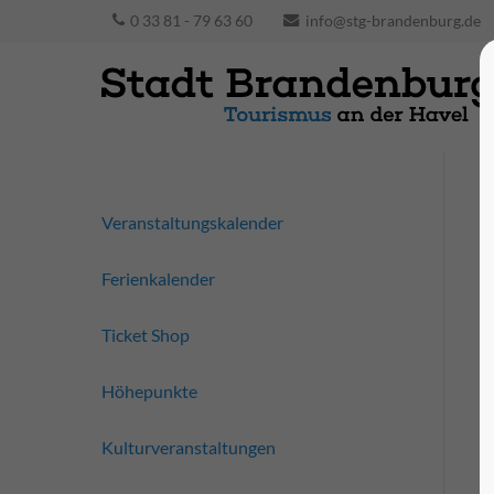
0 33 81 - 79 63 60
info@stg-brandenburg.de
Veranstaltungskalender
Ferienkalender
Ticket Shop
Höhepunkte
Kulturveranstaltungen