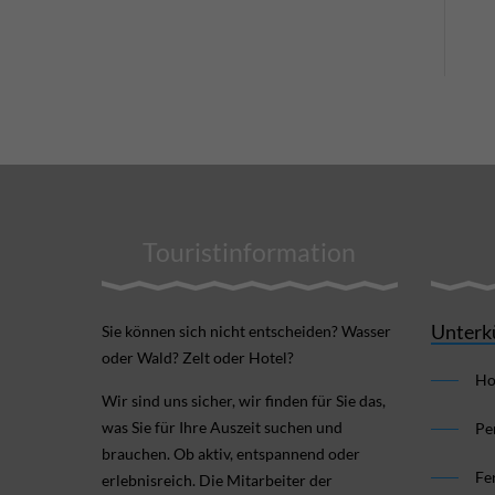
Touristinformation
Unterk
Sie können sich nicht ent­scheiden? Wasser
oder Wald? Zelt oder Hotel?
Ho
Wir sind uns sicher, wir finden für Sie das,
was Sie für Ihre Aus­zeit suchen und
Pe
brauchen. Ob aktiv, ent­spannend oder
Fe
erlebnis­reich. Die Mitarbeiter der