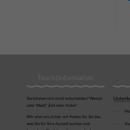
Touristinformation
Unterk
Sie können sich nicht ent­scheiden? Wasser
oder Wald? Zelt oder Hotel?
Ho
Wir sind uns sicher, wir finden für Sie das,
was Sie für Ihre Aus­zeit suchen und
Pe