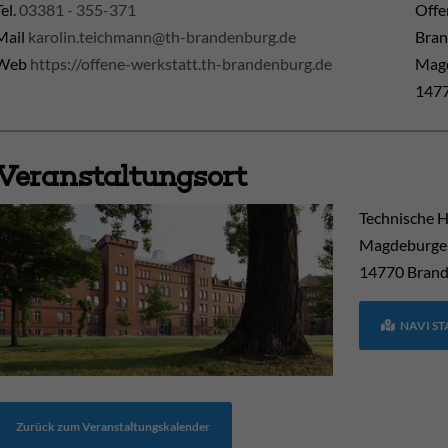
Tel.
03381 - 355-371
Offe
Mail
karolin.teichmann@th-brandenburg.de
Bra
Web
https://offene-werkstatt.th-brandenburg.de
Magd
1477
Veranstaltungsort
Technische 
Magdeburger
14770
Brand
NAVI S
Zurück zum Veranstaltungskalender