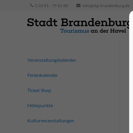
0 33 81 - 79 63 60
info@stg-brandenburg.de
Veranstaltungskalender
Ferienkalender
Ticket Shop
Höhepunkte
Kulturveranstaltungen