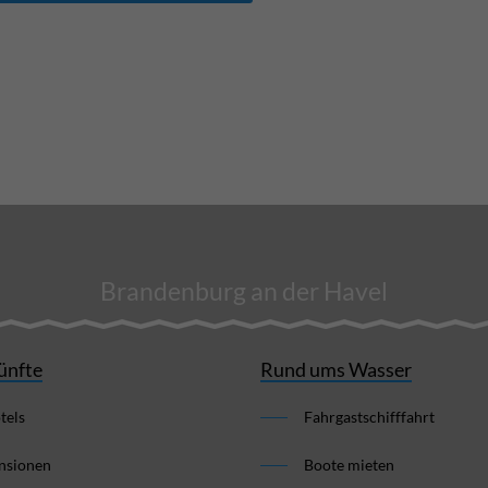
Brandenburg an der Havel
ünfte
Rund ums Wasser
tels
Fahrgastschifffahrt
nsionen
Boote mieten