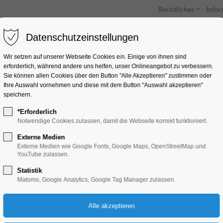
Rechtliches
Info
Datenschutzeinstellungen
Unterkünfte
Entdecken & Erleben
Wir setzen auf unserer Webseite Cookies ein. Einige von ihnen sind
erforderlich, während andere uns helfen, unser Onlineangebot zu verbessern.
Sie können allen Cookies über den Button "Alle Akzeptieren" zustimmen oder
Ihre Auswahl vornehmen und diese mit dem Button "Auswahl akzeptieren"
speichern.
*Erforderlich
Open Lab Day
Notwendige Cookies zulassen, damit die Webseite korrekt funktioniert.
Externe Medien
Kinder, Jugend, Mitmach-Aktion, Umwelt
Externe Medien wie Google Fonts, Google Maps, OpenStreetMap und
YouTube zulassen.
Statistik
05.11.2025, 14:00–18:00
Matomo, Google Analytics, Google Tag Manager zulassen.
Eintritt frei